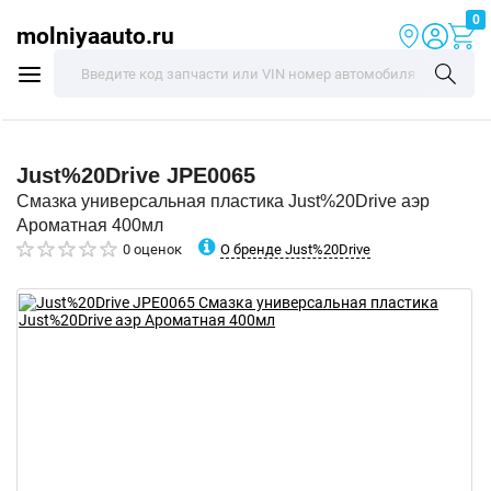
0
molniyaauto.ru
Just%20Drive
JPE0065
Смазка универсальная пластика Just%20Drive аэр
Ароматная 400мл
О бренде Just%20Drive
0 оценок