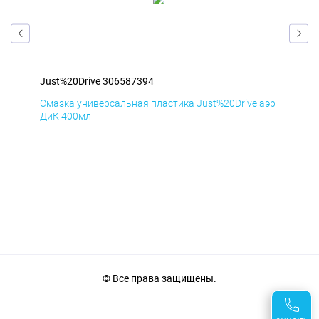
Just%20Drive 306587394
Jus
аэр
Смазка универсальная пластика Just%20Drive аэр
Сма
ДиК 400мл
ПхВ
© Все права защищены.