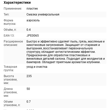
Характеристики
Применение:
пластик
Тип:
Смазка универсальная
Форма
аэрозоль
выпуска:
Объём, л:
0.4
EAN-13:
JPE0065
Расширенное
Быстро и эффективно удаляет пыль, грязь, масляные и
описание:
никотиновые загрязнения. Защищает от старения и
выгорания, восстанавливает первоначальную
структуру, обладает антистатическим эффектом.
Предназначен для обработки пластиковых и
виниловых деталей салона. Подходит для молдингов и
бамперов. Обладает приятным ароматом клубники.
Товарная
уход и очистка
группа:
Высота
235
упаковки,
мм:
Длина
50
упаковки,
мм:
Объем
0.7
упаковки, л: